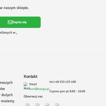
 w naszym sklepie.
Zapisz się
reślonych w
.
Kontakt
tel:+48 533 433 400
 naszych
Email
pów
hurt@nanga.pl
Czynne pon-pt 8:00 - 16:00
w dużych
Obserwuj nas
, możemy