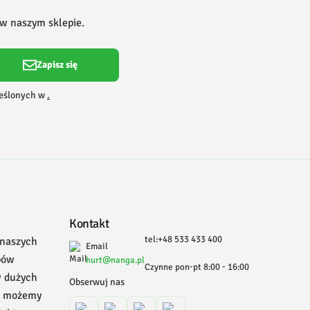
 w naszym sklepie.
Zapisz się
reślonych w
.
Kontakt
tel:+48 533 433 400
 naszych
Email
pów
hurt@nanga.pl
Czynne pon-pt 8:00 - 16:00
w dużych
Obserwuj nas
, możemy