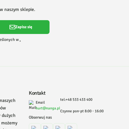
 w naszym sklepie.
Zapisz się
reślonych w
.
Kontakt
tel:+48 533 433 400
 naszych
Email
pów
hurt@nanga.pl
Czynne pon-pt 8:00 - 16:00
w dużych
Obserwuj nas
, możemy